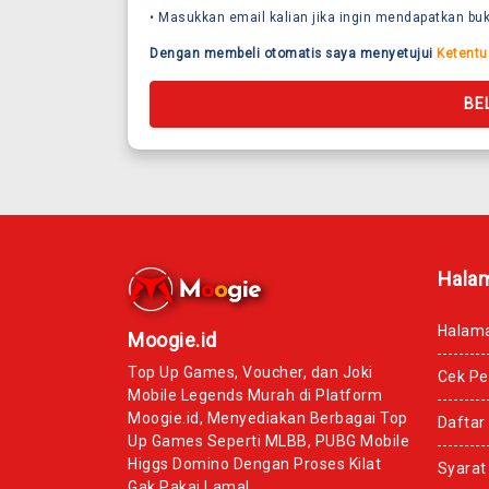
• Masukkan email kalian jika ingin mendapatkan buk
Dengan membeli otomatis saya menyetujui
Ketentu
BE
Hala
Halam
Moogie.id
Top Up Games, Voucher, dan Joki
Cek P
Mobile Legends Murah di Platform
Moogie.id, Menyediakan Berbagai Top
Daftar
Up Games Seperti MLBB, PUBG Mobile
Higgs Domino Dengan Proses Kilat
Syarat
Gak Pakai Lama!