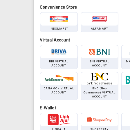
Convenience Store
INDOMARET
ALFAMART
Virtual Account
BRI VIRTUAL
BNI VIRTUAL
MA
ACCOUNT
ACCOUNT
DANAMON VIRTUAL
BNC (Neo
ACCOUNT
Commerce) VIRTUAL
ACCOUNT
E-Wallet
LINKAJA
SHOPEEPAY