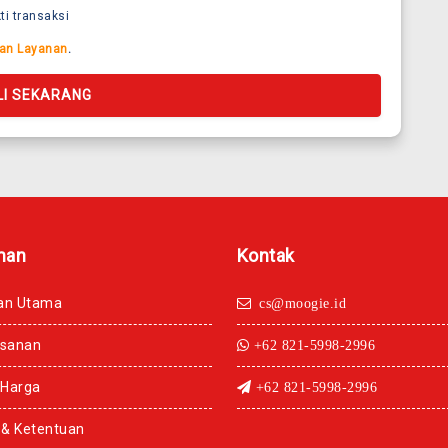
ti transaksi
an Layanan
.
LI SEKARANG
man
Kontak
an Utama
cs@moogie.id
esanan
+62 821-5998-2996
 Harga
+62 821-5998-2996
 & Ketentuan