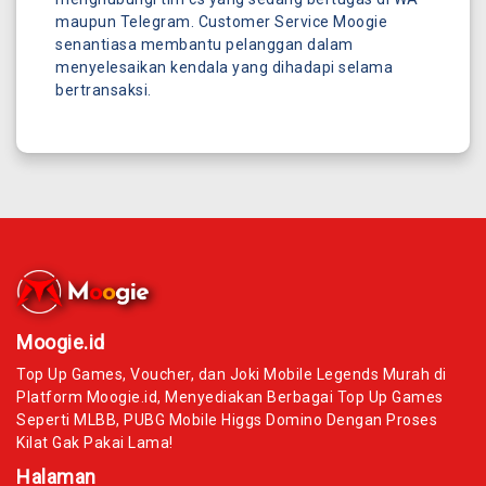
maupun Telegram. Customer Service Moogie
senantiasa membantu pelanggan dalam
menyelesaikan kendala yang dihadapi selama
bertransaksi.
Moogie.id
Top Up Games, Voucher, dan Joki Mobile Legends Murah di
Platform Moogie.id, Menyediakan Berbagai Top Up Games
Seperti MLBB, PUBG Mobile Higgs Domino Dengan Proses
Kilat Gak Pakai Lama!
Halaman