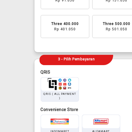
Rp 91.050
Rp 151.050
Three 400.000
Three 500.000
Rp 401.050
Rp 501.050
3 - Pilih Pembayaran
QRIS
QRIS ( ALL PAYMENT
)
Convenience Store
INDOMARET
ALFAMART