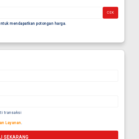
CEK
 untuk mendapatkan potongan harga.
ti transaksi
an Layanan
.
LI SEKARANG