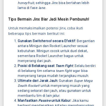
honeyfruit
, sehingga Jinx bisa bertahan lebih
lama di fase
lane
.
Tips Bermain Jinx Biar Jadi Mesin Pembunuh!
Untuk memaksimalkan potensi Jinx, coba ikuti
beberapa tips bermain berikut ini:
Gunakan Switcheroo! secara Efektif:
Bergantian
antara Minigun dan Rocket Launcher sesuai
kebutuhan. Minigun cocok untuk duel dekat,
sementara Rocket Launcher bagus untuk
menyerang dari jauh.
Posisi di Belakang saat
Team Fight
:
Selalu berdiri
di belakang tim selama
team fight
agar bisa
menyerang tanpa mudah terjangkau musuh.
Ultimate dari Jarak Jauh:
Gunakan
Super Mega
Death Rocket!
untuk menyerang musuh yang
sedang sekarat dari jauh, atau gunakan untuk
membantu tim di lain jalur.
Manfaatkan
Passive
untuk Kabur:
Jika kamu
berhasil mendapatkan
kill
atau menghancurkan