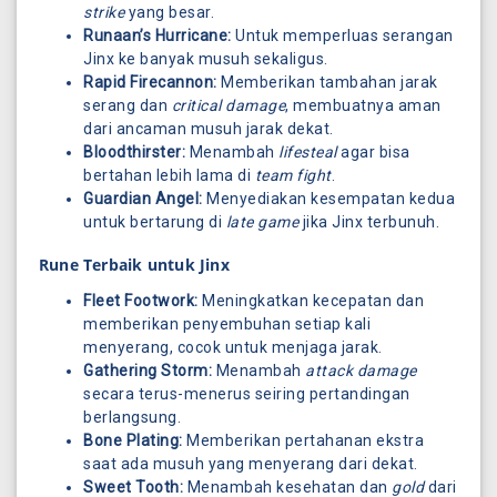
strike
yang besar.
Runaan’s Hurricane:
Untuk memperluas serangan
Jinx ke banyak musuh sekaligus.
Rapid Firecannon:
Memberikan tambahan jarak
serang dan
critical damage
, membuatnya aman
dari ancaman musuh jarak dekat.
Bloodthirster:
Menambah
lifesteal
agar bisa
bertahan lebih lama di
team fight
.
Guardian Angel:
Menyediakan kesempatan kedua
untuk bertarung di
late game
jika Jinx terbunuh.
Rune Terbaik untuk Jinx
Fleet Footwork:
Meningkatkan kecepatan dan
memberikan penyembuhan setiap kali
menyerang, cocok untuk menjaga jarak.
Gathering Storm:
Menambah
attack damage
secara terus-menerus seiring pertandingan
berlangsung.
Bone Plating:
Memberikan pertahanan ekstra
saat ada musuh yang menyerang dari dekat.
Sweet Tooth:
Menambah kesehatan dan
gold
dari